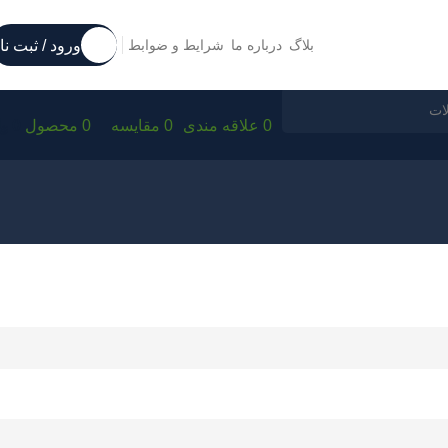
ورود / ثبت نا
بلاگ
درباره ما
شرایط و ضوابط
0
علاقه مندی
0
مقایسه
0
محصول
0
﷼