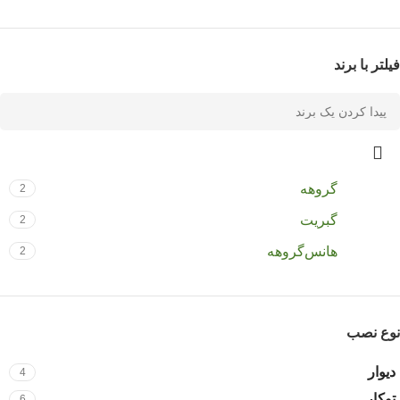
فیلتر با برند
گروهه
2
گبریت
2
هانس‌گروهه
2
نوع نصب
دیوار
4
توکار
6