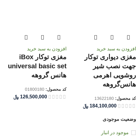
افزودن به سبد خرید
افزودن به سبد خرید
مغزی دیواری توکار
مغزی توکار iBox
جهت نصب شیر
universal basic set
روشویی اهرمی
هانس گروهه
هانس‌گروهه
کد محصول:
01800180
﷼
کد محصول:
13622180
﷼
وضعیت موجودی
موجود در انبار