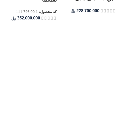
﷼
کد محصول:
111.796.00.1
﷼