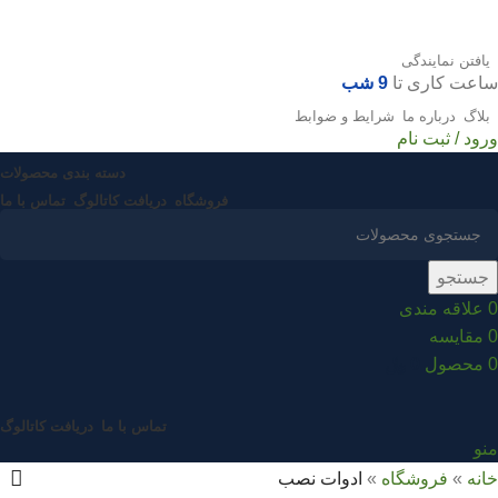
یافتن نمایندگی
ساعت کاری تا
9 شب
بلاگ
درباره ما
شرایط و ضوابط
ورود / ثبت نام
دسته بندی محصولات
فروشگاه
دریافت کاتالوگ
تماس با ما
جستجو
0
علاقه مندی
0
مقایسه
0
محصول
0
﷼
تماس با ما
دریافت کاتالوگ
منو
خانه
»
فروشگاه
»
ادوات نصب